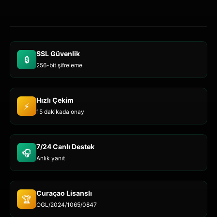
SSL Güvenlik
🔒
256-bit şifreleme
Hızlı Çekim
⚡
15 dakikada onay
7/24 Canlı Destek
🎧
Anlık yanıt
Curaçao Lisanslı
🏆
OGL/2024/1065/0847