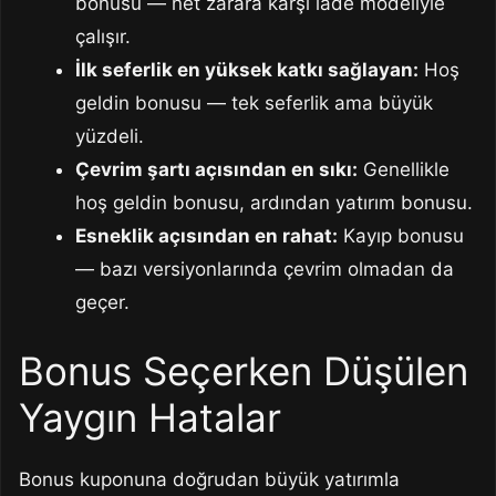
bonusu — net zarara karşı iade modeliyle
çalışır.
İlk seferlik en yüksek katkı sağlayan:
Hoş
geldin bonusu — tek seferlik ama büyük
yüzdeli.
Çevrim şartı açısından en sıkı:
Genellikle
hoş geldin bonusu, ardından yatırım bonusu.
Esneklik açısından en rahat:
Kayıp bonusu
— bazı versiyonlarında çevrim olmadan da
geçer.
Bonus Seçerken Düşülen
Yaygın Hatalar
Bonus kuponuna doğrudan büyük yatırımla