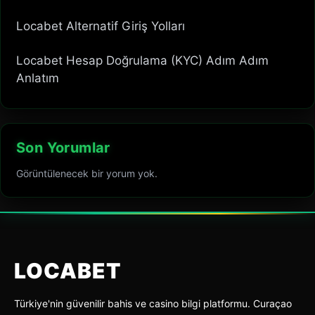
Locabet Alternatif Giriş Yolları
Locabet Hesap Doğrulama (KYC) Adım Adım
Anlatım
Son Yorumlar
Görüntülenecek bir yorum yok.
LOCA
BET
Türkiye'nin güvenilir bahis ve casino bilgi platformu. Curaçao