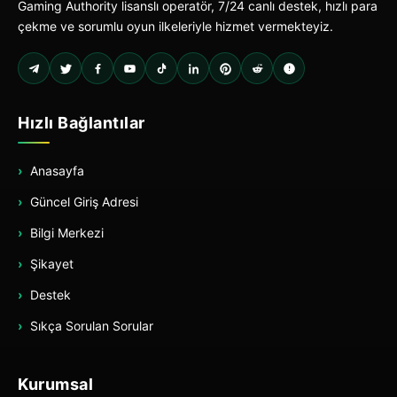
Gaming Authority lisanslı operatör, 7/24 canlı destek, hızlı para
çekme ve sorumlu oyun ilkeleriyle hizmet vermekteyiz.
Hızlı Bağlantılar
Anasayfa
Güncel Giriş Adresi
Bilgi Merkezi
Şikayet
Destek
Sıkça Sorulan Sorular
Kurumsal