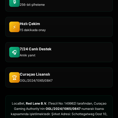
🔒
256-bit şifreleme
Hızlı Çekim
⚡
15 dakikada onay
7/24 Canlı Destek
🎧
Anlık yanıt
Curaçao Lisanslı
🏆
OGL/2024/1065/0847
LocaBet,
Red Lane B.V.
(Tescil No: 149962) tarafından, Curaçao
Gaming Authority'nin
OGL/2024/1065/0847
numaralı lisansı
kapsamında işletilmektedir. Şirket Adresi: Schottegatweg Oost 10,